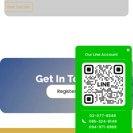
See Details
Our Line Account
Get In Touch
Register
02-077-8348
085-324-8148
094-971-6969