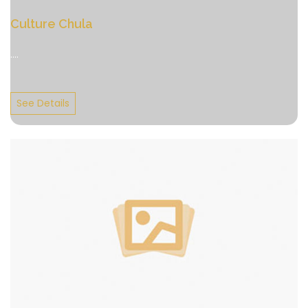
Culture Chula
....
See Details