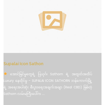
Supalai Icon Sathon
အောင်မြင်မှုတွေရဲ့ ပြယုဂ်၊ Sathorn ရဲ့ အထွတ်အထိပ်
Luxury နေထိုင်မှု – SUPALAI ICON SATHORN ဘန်ကောက်မြို့
ရဲ့ အရေးအပါဆုံး စီးပွားရေးအချက်အချာ (Real CBD) ဖြစ်တဲ့
Sathorn လမ်းမကြီးပေါ်က
....