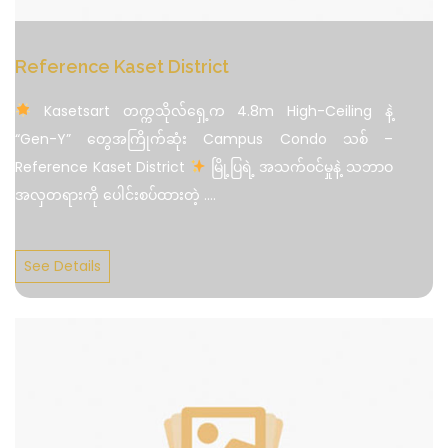
Reference Kaset District
Kasetsart တက္ကသိုလ်ရှေ့က 4.8m High-Ceiling နဲ့
“Gen-Y” တွေအကြိုက်ဆုံး Campus Condo သစ် –
Reference Kaset District
မြို့ပြရဲ့ အသက်ဝင်မှုနဲ့ သဘာဝ
အလှတရားကို ပေါင်းစပ်ထားတဲ့
....
See Details