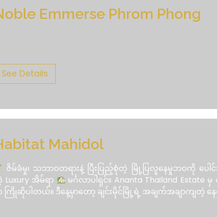
Noble Emmerse Phrom Phong
See Details
Habitat Mahidol
ဇိမ်ခံမှု၊ သဘာဝတရားနဲ့ ပြီးပြည့်စုံတဲ့ မြို့ပြလူနေမှုဘဝကို ပေါ
ဲ့ Luxury အိမ်ရာ
မင်္ဂလာပါရှင်။ Ananta Thailand Estate မှ 
ွာ ကြိုဆိုပါတယ်။ ဒီနေ့မှာတော့ ချင်းမိုင်မြို့ရဲ့ အချက်အချာကျတဲ့ နေ