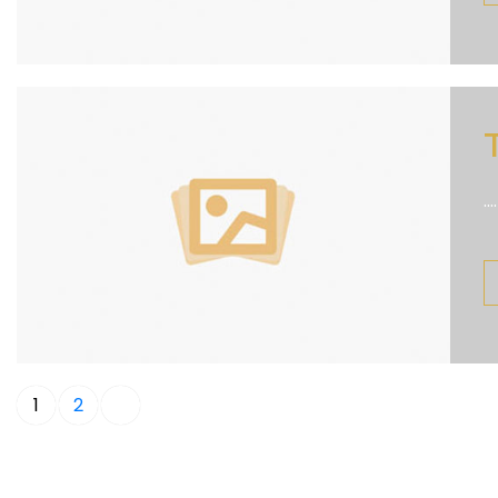
....
1
2