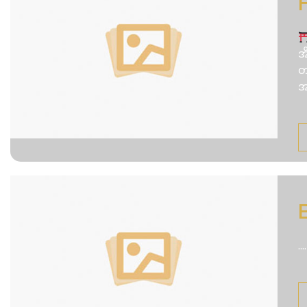
အ
တ
အ
....