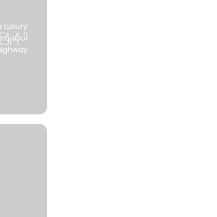
် Luxury
ြိုဆိုပါ
rhighway