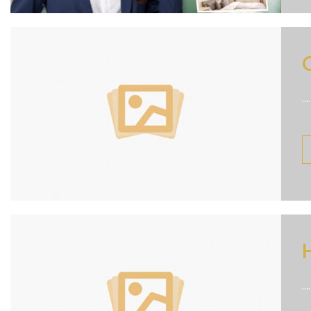
....
....