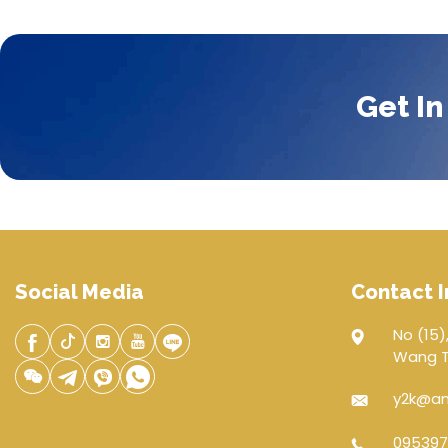
Get In
Social Media
Contact I
No (15),
Wang Th
y2k@an
095397