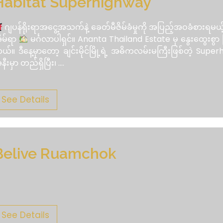
Habitat Superhighway
ဂျပန်ရိုးရာအငွေ့အသက်နဲ့ ခေတ်မီဇိမ်ခံမှုကို အပြည့်အဝခံစားရမယ့
ိမ်ရာ
မင်္ဂလာပါရှင်။ Ananta Thailand Estate မှ နွေးထွေးစွာ က
ယ်။ ဒီနေ့မှာတော့ ချင်းမိုင်မြို့ရဲ့ အဓိကလမ်းမကြီးဖြစ်တဲ့ Supe
နီးမှာ တည်ရှိပြီး၊
....
See Details
Belive Ruamchok
See Details