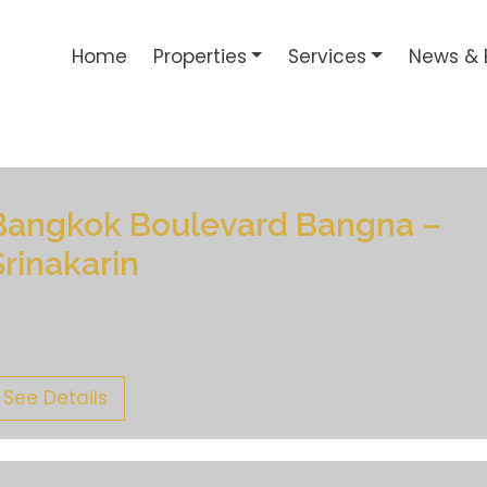
Home
Properties
Services
News & 
Bangkok Boulevard Bangna –
Srinakarin
See Details