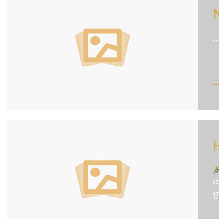
....
တ
စ