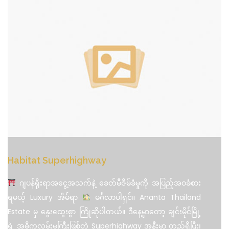
Habitat Superhighway
ဂျပန်ရိုးရာအငွေ့အသက်နဲ့ ခေတ်မီဇိမ်ခံမှုကို အပြည့်အဝခံစား
ရမယ့် Luxury အိမ်ရာ
မင်္ဂလာပါရှင်။ Ananta Thailand
Estate မှ နွေးထွေးစွာ ကြိုဆိုပါတယ်။ ဒီနေ့မှာတော့ ချင်းမိုင်မြို့
ရဲ့ အဓိကလမ်းမကြီးဖြစ်တဲ့ Superhighway အနီးမှာ တည်ရှိပြီး၊