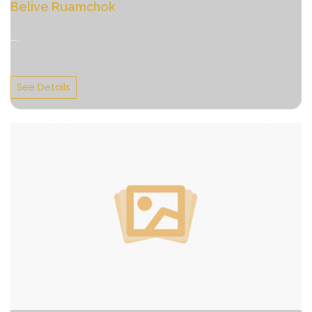
Belive Ruamchok
....
See Details