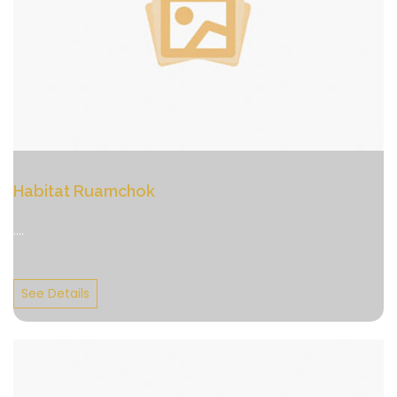
Habitat Ruamchok
....
See Details