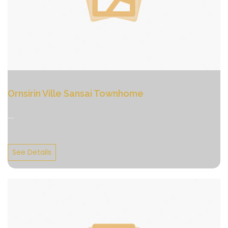
Ornsirin Ville Sansai Townhome
....
See Details