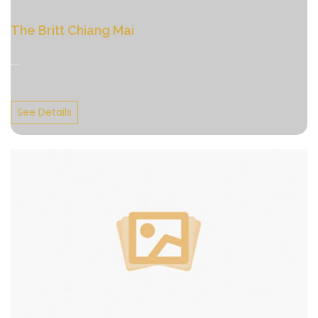
The Britt Chiang Mai
....
See Details