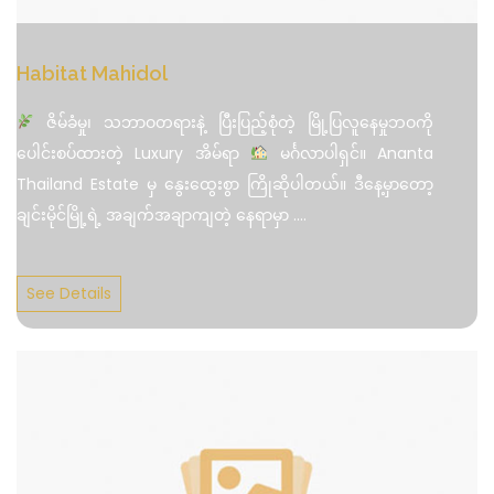
Habitat Mahidol
ဇိမ်ခံမှု၊ သဘာဝတရားနဲ့ ပြီးပြည့်စုံတဲ့ မြို့ပြလူနေမှုဘဝကို
ပေါင်းစပ်ထားတဲ့ Luxury အိမ်ရာ
မင်္ဂလာပါရှင်။ Ananta
Thailand Estate မှ နွေးထွေးစွာ ကြိုဆိုပါတယ်။ ဒီနေ့မှာတော့
ချင်းမိုင်မြို့ရဲ့ အချက်အချာကျတဲ့ နေရာမှာ
....
See Details