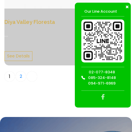
Our Line Account
Diya Valley Floresta
....
See Details
02-077-8348
1
2
085-324-8148
094-971-6969