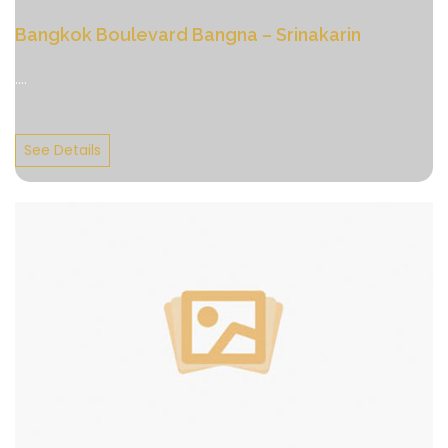
Bangkok Boulevard Bangna – Srinakarin
....
See Details