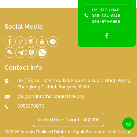
02-077-8348
085-324-8148
094-971-6969
Social Media
Contact Info
No (15), Soi Lat Phrao 120, Plap Phla Sub District, Wang
Thonglang District, Bangkok, 10310
y2k@anantathailandestate.org
0953970070
Visited User Count : 432999
© 2026 Ananta Thailand Estate. All Rights Reserved.
Web Design