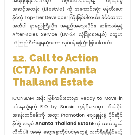
အိမ်ခြံမြေလောကမှာ ဒီဇိုင်းအလှပဆုံးနဲ့ နေထိုင်မှု
အဆင့်အတန်း (Lifestyle) ကို အကောင်းဆုံး ဖန်တီးပေး
နိုင်တဲ့ Top-Tier Developer ကြီးဖြစ်ပါတယ်။ နိုင်ငံတကာ
အထိပါ နာမည်ကြီးပြီး၊ အရည်အသွေးပိုင်း၊ ဆန်းသစ်မှုနဲ့
After-sales Service (LIV-24 လုံခြုံရေးစနစ်) တွေမှာ
ယုံကြည်စိတ်ချရဆုံးသော လုပ်ငန်းစုကြီး ဖြစ်ပါတယ်။
12. Call to Action
(CTA) for Ananta
Thailand Estate
ICONSIAM အနီး မြစ်ကမ်းဘေးမှာ Ready to Move-in
ဝင်နေလို့ရတဲ့ FLO by Sansiri ကွန်ဒိုလေးမှာ ကိုယ်ပိုင်
အခန်းတစ်ခန်းကို အထူး Promotion ဈေးနှုန်းနဲ့ ပိုင်ဆိုင်
နိုင်ဖို့ အခုပဲ
Ananta Thailand Estate
ကို ဆက်သွယ်
လိုက်ပါ! အခမဲ့ ဆွေးနွေးတိုင်ပင်မှုတွေနဲ့ လက်ရှိရရှိနိုင်မယ့်