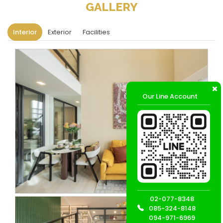
GALLERY
Interior
Exterior
Facilities
Our Line Account
02-077-8348
085-324-8148
094-971-6969