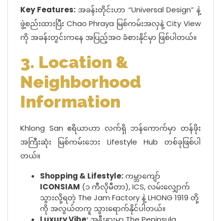
Key Features:
အခန်းတိုင်းဟာ “Universal Design” နဲ့
ဖွဲ့စည်းထားပြီး Chao Phraya မြစ်ကမ်းအလှနဲ့ City View
ကို အခန်းတွင်းကနေ အပြည့်အဝ ခံစားနိုင်မှာ ဖြစ်ပါတယ်။
3. Location &
Neighborhood
Information
Khlong San ဧရိယာဟာ လက်ရှိ ဘန်ကောက်မှာ တန်ဖိုး
အကြီးဆုံး မြစ်ကမ်းဘေး Lifestyle Hub တစ်ခုဖြစ်ပါ
တယ်။
Shopping & Lifestyle:
ကမ္ဘာကျော်
ICONSIAM
(၁ ကီလိုမီတာ), ICS, လမ်းလျှောက်
သွားလို့ရတဲ့ The Jam Factory နဲ့ LHONG 1919 တို့
ကို အလွယ်တကူ သွားရောက်နိုင်ပါတယ်။
Luxury Vibe:
အနီးနားမှာ The Peninsula,