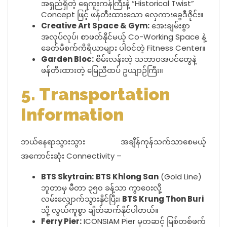
အရှည်ရှိတဲ့ ရေကူးကန်ကြီးနဲ့ “Historical Twist”
Concept ဖြင့် ဖန်တီးထားသော လှေကားခွေဒီဇိုင်း။
Creative Art Space & Gym:
အေးချမ်းစွာ
အလုပ်လုပ်၊ စာဖတ်နိုင်မယ့် Co-Working Space နဲ့
ခေတ်မီစက်ကိရိယာများ ပါဝင်တဲ့ Fitness Center။
Garden Bloc:
စိမ်းလန်းတဲ့ သဘာဝအပင်တွေနဲ့
ဖန်တီးထားတဲ့ မြေညီထပ် ဥယျာဉ်ကြီး။
5. Transportation
Information
ဘယ်နေရာသွားသွား အချိန်ကုန်သက်သာစေမယ့်
အကောင်းဆုံး Connectivity –
BTS Skytrain:
BTS Khlong San
(Gold Line)
ဘူတာမှ မီတာ ၃၅၀ ခန့်သာ ကွာဝေးလို့
လမ်းလျှောက်သွားနိုင်ပြီး၊
BTS Krung Thon Buri
သို့ လွယ်ကူစွာ ချိတ်ဆက်နိုင်ပါတယ်။
Ferry Pier:
ICONSIAM Pier မှတဆင့် မြစ်တစ်ဖက်