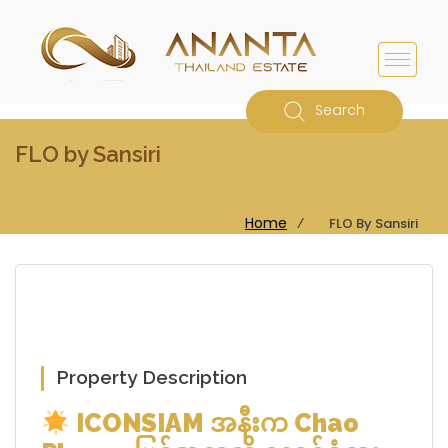
Search
FLO by Sansiri
Home
⁄
FLO By Sansiri
Property Description
ICONSIAM အနီးက Chao