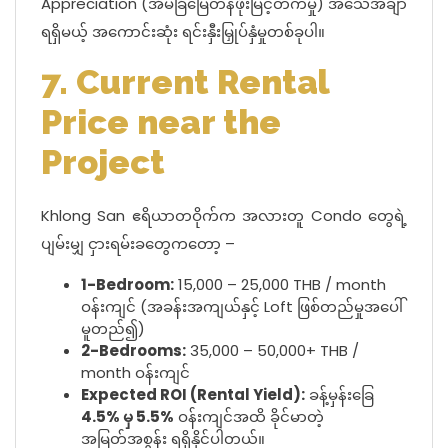
Appreciation (အိမ်ခြံမြေတန်ဖိုးမြင့်တက်မှု) အသေအချာ
ရရှိမယ့် အကောင်းဆုံး ရင်းနှီးမြှုပ်နှံမှုတစ်ခုပါ။
7. Current Rental
Price near the
Project
Khlong San ဧရိယာတဝိုက်က အလားတူ Condo တွေရဲ့
ပျမ်းမျှ ငှားရမ်းခတွေကတော့ –
1-Bedroom:
15,000 – 25,000 THB / month
ဝန်းကျင် (အခန်းအကျယ်နှင့် Loft ဖြစ်တည်မှုအပေါ်
မူတည်၍)
2-Bedrooms:
35,000 – 50,000+ THB /
month ဝန်းကျင်
Expected ROI (Rental Yield):
ခန့်မှန်းခြေ
4.5% မှ 5.5%
ဝန်းကျင်အထိ ခိုင်မာတဲ့
အမြတ်အစွန်း ရရှိနိုင်ပါတယ်။