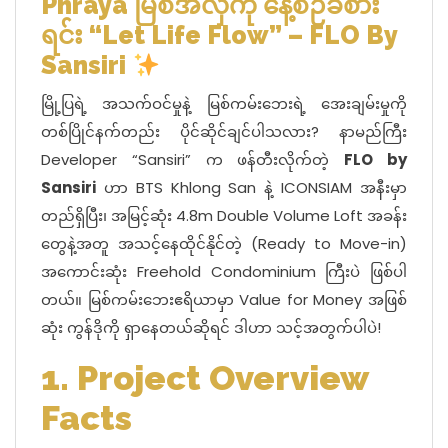
Phraya မြစ်အလှကို နေ့စဉ်ခံစား
ရင်း “Let Life Flow” – FLO By
Sansiri
မြို့ပြရဲ့ အသက်ဝင်မှုနဲ့ မြစ်ကမ်းဘေးရဲ့ အေးချမ်းမှုကို
တစ်ပြိုင်နက်တည်း ပိုင်ဆိုင်ချင်ပါသလား? နာမည်ကြီး
Developer “Sansiri” က ဖန်တီးလိုက်တဲ့
FLO by
Sansiri
ဟာ BTS Khlong San နဲ့ ICONSIAM အနီးမှာ
တည်ရှိပြီး၊ အမြင့်ဆုံး 4.8m Double Volume Loft အခန်း
တွေနဲ့အတူ အသင့်နေထိုင်နိုင်တဲ့ (Ready to Move-in)
အကောင်းဆုံး Freehold Condominium ကြီးပဲ ဖြစ်ပါ
တယ်။ မြစ်ကမ်းဘေးဧရိယာမှာ Value for Money အဖြစ်
ဆုံး ကွန်ဒိုကို ရှာနေတယ်ဆိုရင် ဒါဟာ သင့်အတွက်ပါပဲ!
1. Project Overview
Facts