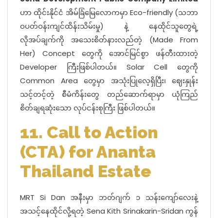
ဟာ ထိုင်းနိုင်ငံ အိမ်ခြံမြေလောကမှာ Eco-friendly (သဘာ
ဝပတ်ဝန်းကျင်ထိန်းသိမ်းမှု) နဲ့ နေထိုင်သူတွေရဲ့
လိုအပ်ချက်ကို အသေးစိတ်နားလည်တဲ့ (Made From
Her) Concept တွေကို အောင်မြင်စွာ ဖန်တီးထားတဲ့
Developer ကြီးဖြစ်ပါတယ်။ Solar Cell တွေကို
Common Area တွေမှာ အသုံးပြုလေ့ရှိပြီး၊ ဈေးနှုန်း
သင့်တင့်တဲ့ စီမံကိန်းတွေ တည်ဆောက်ရာမှာ ယုံကြည်
စိတ်ချရဆုံးသော လုပ်ငန်းစုကြီး ဖြစ်ပါတယ်။
11. Call to Action
(CTA) for Ananta
Thailand Estate
MRT Si Dan အနီးမှာ ဘတ်ဂျက် ၁ သန်းကျော်လေးနဲ့
အသင့်နေထိုင်လို့ရတဲ့ Sena Kith Srinakarin-Sridan ကွန်