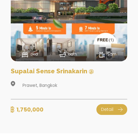
bed
bath
Sqm
Supalai Sense Srinakarin @
Prawet, Bangkok
1,750,000
Detail