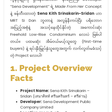
“Sena Development” ရဲ့
Made From Her
Concept
နဲ့ ဖန်တီးထားတဲ့
Sena Kith Srinakarin-Sridan
ဟာ
MRT Si Dan ဘူတာနဲ့ အလွန်နီးကပ်ပြီး ပရိဘောဂ
အပြည့်အစုံနဲ့ အသင့်နေထိုင်နိုင်တဲ့ အကောင်းဆုံး
Freehold Low-Rise Condominium လေးပဲ ဖြစ်ပါ
တယ်။ ပထမဆုံး အိမ်ဝယ်မယ့်သူတွေ (First-time
buyers) နဲ့ ရင်းနှီးမြှုပ်နှံသူတွေအတွက် လက်လွတ်မခံသင့်
တဲ့ Project လေးပါ!
1. Project Overview
Facts
Project Name:
Sena Kith Srinakarin –
Sridan (เสนาคิทท์ ศรีนครินทร์ – ศรีด่าน)
Developer:
Sena Development Public
Company Limited