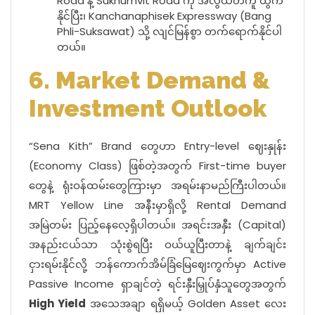
Road နဲ့ Sukhumvit Road ကို အလွယ်တကူ ထွက်
နိုင်ပြီး၊ Kanchanaphisek Expressway (Bang
Phli-Suksawat) သို့ လျင်မြန်စွာ တက်ရောက်နိုင်ပါ
တယ်။
6. Market Demand &
Investment Outlook
“Sena Kith” Brand တွေဟာ Entry-level ဈေးနှုန်း
(Economy Class) ဖြစ်တဲ့အတွက် First-time buyer
တွေနဲ့ ရုံးဝန်ထမ်းတွေကြားမှာ အရမ်းနာမည်ကြီးပါတယ်။
MRT Yellow Line အနီးမှာရှိလို့ Rental Demand
အမြဲတမ်း ပြည့်နေလေ့ရှိပါတယ်။ အရင်းအနှီး (Capital)
အနည်းငယ်သာ သုံးစွဲရပြီး ဝယ်ယူပြီးတာနဲ့ ချက်ချင်း
ငှားရမ်းနိုင်လို့ ဘန်ကောက်အိမ်ခြံမြေဈေးကွက်မှာ Active
Passive Income ရှာချင်တဲ့ ရင်းနှီးမြှုပ်နှံသူတွေအတွက်
High Yield
အသေအချာ ရရှိမယ့် Golden Asset လေး