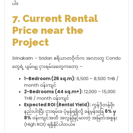
ပါ။
7. Current Rental
Price near the
Project
Srinakarin – Sridan ဧရိယာတဝိုက်က အလားတူ Condo
တွေရဲ့ ပျမ်းမျှ ငှားရမ်းခတွေကတော့ –
1-Bedroom (26 sq.m):
6,500 – 8,500 THB /
month ဝန်းကျင်
2-Bedrooms (44 sq.m+):
12,000 – 15,000
THB / month ဝန်းကျင်
Expected ROI (Rental Yield):
ကွန်ဒိုတန်ဖိုး
နည်းပါးပြီး ငှားရမ်းခ ပုံမှန်ရရှိလို့ ခန့်မှန်းခြေ
6% မှ
8%
ဝန်းကျင်အထိ အလွန်မြင့်မားတဲ့ အမြတ်အစွန်း
(High ROI) ရရှိနိုင်ပါတယ်။