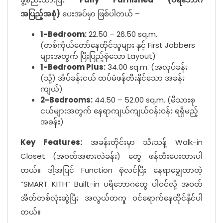
အပြည့်အစုံ)
ပေးအပ်မှာ ဖြစ်ပါတယ် –
1-Bedroom:
22.50 – 26.50 sq.m.
(တစ်ကိုယ်တော်နေထိုင်သူများ နှင့် First Jobbers
များအတွက် ပြီးပြည့်စုံသော Layout)
1-Bedroom Plus:
34.00 sq.m. (အလုပ်ခန်း
(သို့) အိပ်ခန်းငယ် ထပ်မံဖန်တီးနိုင်သော အခန်း
ကျယ်)
2-Bedrooms:
44.50 – 52.00 sq.m. (မိသားစု
ငယ်များအတွက် နေရာကျယ်ကျယ်ဝန်းဝန်း ရရှိမည့်
အခန်း)
Key Features:
အခန်းတိုင်းမှာ သီးသန့် Walk-in
Closet (အဝတ်အစားလဲခန်း) တွေ ဖန်တီးပေးထားပါ
တယ်။ ဒါ့အပြင် Function စုံလင်ပြီး နေရာချွေတာတဲ့
“SMART KITH” Built-in ပရိဘောဂတွေ ပါဝင်လို့ အဝတ်
အိတ်တစ်လုံးဆွဲပြီး အလွယ်တကူ ဝင်ရောက်နေထိုင်နိုင်ပါ
တယ်။