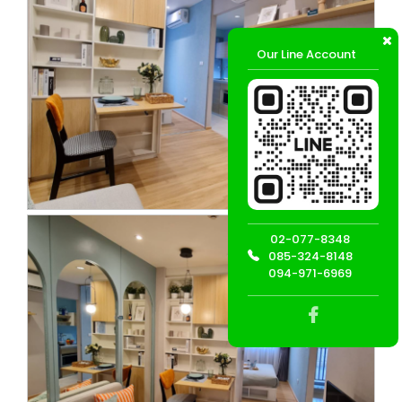
Our Line Account
02-077-8348
085-324-8148
094-971-6969