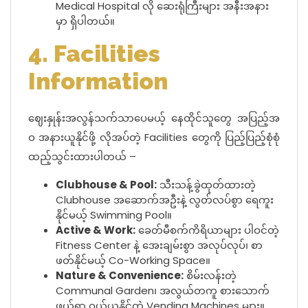
Medical Hospital လို ဆေးရုံကြီးများ အနီးအနား
မှာ ရှိပါတယ်။
4. Facilities
Information
ဈေးနှုန်းအလွန်သက်သာပေမယ့် နေထိုင်သူတွေ အပြည့်အ
ဝ အနားယူနိုင်ဖို့ လိုအပ်တဲ့ Facilities တွေကို ပြည့်ပြည့်စုံစုံ
ထည့်သွင်းထားပါတယ် –
Clubhouse & Pool:
သီးသန့်ခွဲထုတ်ထားတဲ့
Clubhouse အဆောက်အဦးနဲ့ လွတ်လပ်စွာ ရေကူး
နိုင်မယ့် Swimming Pool။
Active & Work:
ခေတ်မီစက်ကိရိယာများ ပါဝင်တဲ့
Fitness Center နဲ့ အေးချမ်းစွာ အလုပ်လုပ်၊ စာ
ဖတ်နိုင်မယ့် Co-Working Space။
Nature & Convenience:
စိမ်းလန်းတဲ့
Communal Garden၊ အလွယ်တကူ စားသောက်
ဖွယ်ရာ ဝယ်ယူနိုင်တဲ့ Vending Machines များ။