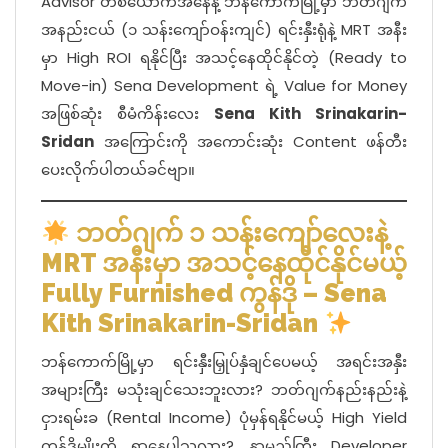
Advisor တစ်ယောက်အနေနဲ့ ဘန်ကောက်မြို့မှာ ဘတ်ဂျက်
အနည်းငယ် (၁ သန်းကျော်ဝန်းကျင်) ရင်းနှီးရုံနဲ့ MRT အနီး
မှာ High ROI ရနိုင်ပြီး အသင့်နေထိုင်နိုင်တဲ့ (Ready to
Move-in) Sena Development ရဲ့ Value for Money
အဖြစ်ဆုံး စီမံကိန်းလေး
Sena Kith Srinakarin-
Sridan
အကြောင်းကို အကောင်းဆုံး Content ဖန်တီး
ပေးလိုက်ပါတယ်ခင်ဗျာ။
ဘတ်ဂျက် ၁ သန်းကျော်လေးနဲ့
MRT အနီးမှာ အသင့်နေထိုင်နိုင်မယ့်
Fully Furnished ကွန်ဒို – Sena
Kith Srinakarin-Sridan
ဘန်ကောက်မြို့မှာ ရင်းနှီးမြှုပ်နှံချင်ပေမယ့် အရင်းအနှီး
အများကြီး မသုံးချင်သေးဘူးလား? ဘတ်ဂျက်နည်းနည်းနဲ့
ငှားရမ်းခ (Rental Income) ပုံမှန်ရနိုင်မယ့် High Yield
ကွန်ဒိုမျိုးကို ရှာနေပါသလား? နာမည်ကြီး Developer