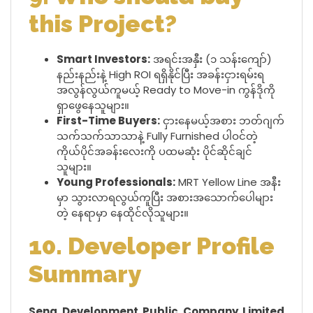
this Project?
Smart Investors:
အရင်းအနှီး (၁ သန်းကျော်)
နည်းနည်းနဲ့ High ROI ရရှိနိုင်ပြီး အခန်းငှားရမ်းရ
အလွန်လွယ်ကူမယ့် Ready to Move-in ကွန်ဒိုကို
ရှာဖွေနေသူများ။
First-Time Buyers:
ငှားနေမယ့်အစား ဘတ်ဂျက်
သက်သက်သာသာနဲ့ Fully Furnished ပါဝင်တဲ့
ကိုယ်ပိုင်အခန်းလေးကို ပထမဆုံး ပိုင်ဆိုင်ချင်
သူများ။
Young Professionals:
MRT Yellow Line အနီး
မှာ သွားလာရလွယ်ကူပြီး အစားအသောက်ပေါများ
တဲ့ နေရာမှာ နေထိုင်လိုသူများ။
10. Developer Profile
Summary
Sena Development Public Company Limited