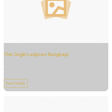
The Origin Ladprao-Bangkapi
....
See Details