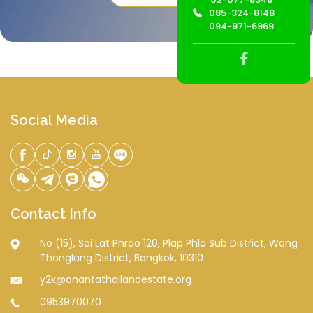
085-324-8148
094-971-6969
Social Media
Contact Info
No (15), Soi Lat Phrao 120, Plap Phla Sub District, Wang
Thonglang District, Bangkok, 10310
y2k@anantathailandestate.org
0953970070