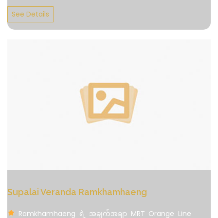
See Details
Supalai Veranda Ramkhamhaeng
Ramkhamhaeng ရဲ့ အချက်အချာ MRT Orange Line