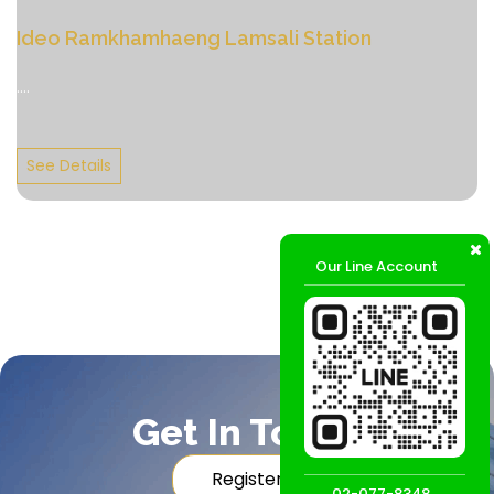
Ideo Ramkhamhaeng Lamsali Station
....
See Details
Our Line Account
Get In Touch
Register
02-077-8348