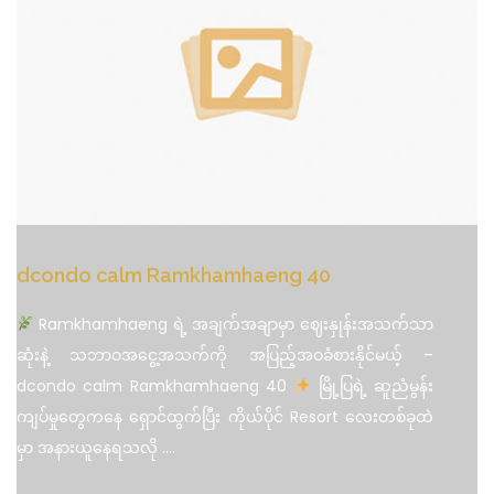
dcondo calm Ramkhamhaeng 40
Ramkhamhaeng ရဲ့ အချက်အချာမှာ ဈေးနှုန်းအသက်သာ
ဆုံးနဲ့ သဘာဝအငွေ့အသက်ကို အပြည့်အဝခံစားနိုင်မယ့် –
dcondo calm Ramkhamhaeng 40
မြို့ပြရဲ့ ဆူညံမွန်း
ကျပ်မှုတွေကနေ ရှောင်ထွက်ပြီး ကိုယ်ပိုင် Resort လေးတစ်ခုထဲ
မှာ အနားယူနေရသလို
....